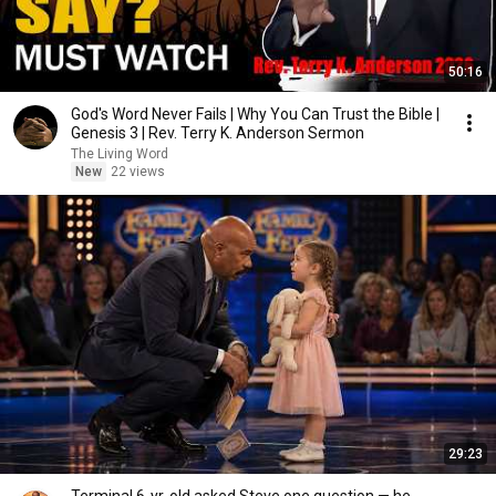
50:16
God's Word Never Fails | Why You Can Trust the Bible |
Genesis 3 | Rev. Terry K. Anderson Sermon
The Living Word
New
22 views
29:23