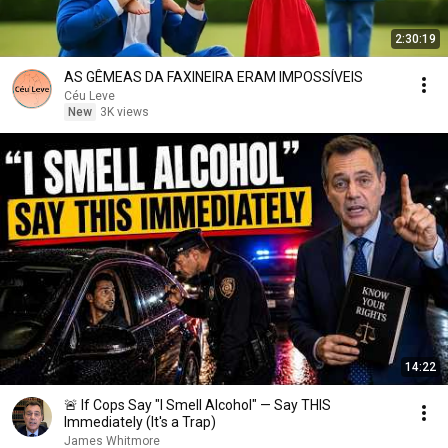
2:30:19
AS GÊMEAS DA FAXINEIRA ERAM IMPOSSÍVEIS
Céu Leve
New
3K views
14:22
🚨 If Cops Say "I Smell Alcohol" — Say THIS
Immediately (It's a Trap)
James Whitmore