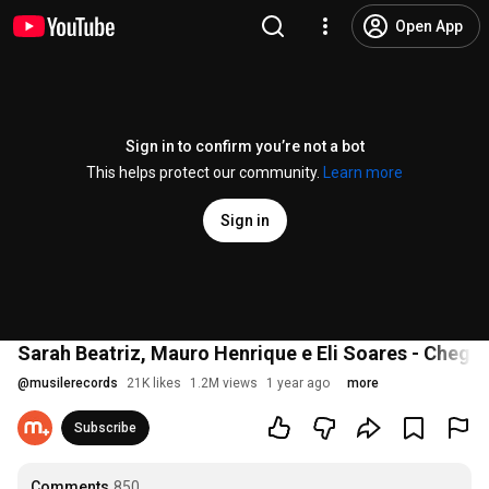
Open App
Sign in to confirm you’re not a bot
This helps protect our community.
Learn more
Sign in
Sarah Beatriz, Mauro Henrique e Eli Soares - Chega 
@
musilerecords
21K likes
1.2M views
1 year ago
more
Subscribe
Comments
850