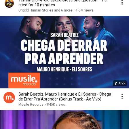
Terminal 6-yr-old asked Steve one question — he
cried for 10 minutes
Untold Human Stories and 6 more
•
1.3M views
4:29
Sarah Beatriz, Mauro Henrique e Eli Soares - Chega
de Errar Pra Aprender (Bonus Track - Ao Vivo)
Musile Records
•
845K views