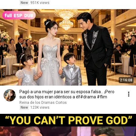
New
951K views
2:16:08
Pagó a una mujer para ser su esposa falsa... ¡Pero
sus dos hijos eran idénticos a él!#drama #flim
Reina de los Dramas Cortos
New
123K views