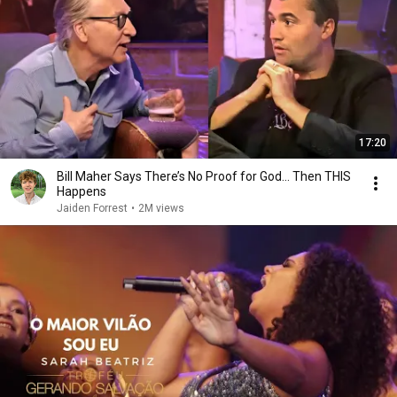
17:20
Bill Maher Says There’s No Proof for God... Then THIS
Happens
Jaiden Forrest
•
2M views