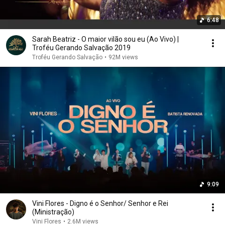
6:48
Sarah Beatriz - O maior vilão sou eu (Ao Vivo) |
Troféu Gerando Salvação 2019
Troféu Gerando Salvação
•
92M views
9:09
Vini Flores - Digno é o Senhor/ Senhor e Rei
(Ministração)
Vini Flores
•
2.6M views