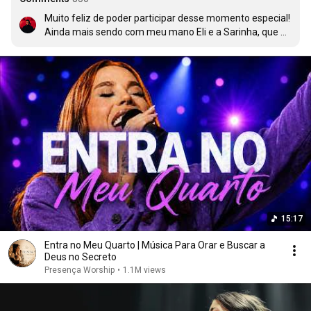
Muito feliz de poder participar desse momento especial! 
Ainda mais sendo com meu mano Eli e a Sarinha, que 
são pessoas tão amáveis e talentosas.

Obrigado Sarinha e Musile pelo convite!

Grato por viver isso ❤‍🔥
15:17
Entra no Meu Quarto | Música Para Orar e Buscar a
Deus no Secreto
Presença Worship
•
1.1M views