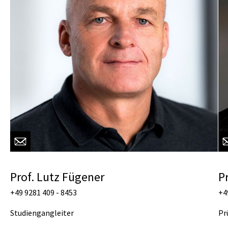
Prof. Lutz Fügener
P
+49 9281 409 - 8453
+4
Studiengangleiter
Pr