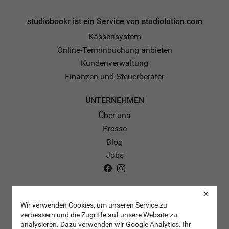
studiobookr ist ein Service von studiolution.com
Kassensystem
Online-Terminbuchung anbieten
Kundenverwaltung
Finanzen und Steuerberater
UNTERNEHMEN
Über uns
Presse
Blog
Jobs
RECHTLICHES
Wir verwenden Cookies, um unseren Service zu
Impressum
verbessern und die Zugriffe auf unsere Website zu
Datenschutz
analysieren. Dazu verwenden wir Google Analytics. Ihr