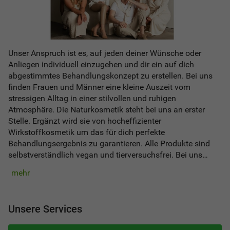
Unser Anspruch ist es, auf jeden deiner Wünsche oder
Anliegen individuell einzugehen und dir ein auf dich
abgestimmtes Behandlungskonzept zu erstellen. Bei uns
finden Frauen und Männer eine kleine Auszeit vom
stressigen Alltag in einer stilvollen und ruhigen
Atmosphäre. Die Naturkosmetik steht bei uns an erster
Stelle. Ergänzt wird sie von hocheffizienter
Wirkstoffkosmetik um das für dich perfekte
Behandlungsergebnis zu garantieren. Alle Produkte sind
selbstverständlich vegan und tierversuchsfrei. Bei uns
findest du ein breites Angebot von Kosmetikbehandlungen
mehr
welche alle von fachbezogenen Spezialisten durchgeführt
werden. Gerne kannst du auch außerhalb der
Öffnungszeiten telefonisch einen Termin vereinbaren. Wir
Unsere Services
freuen uns auf deinen Besuch!