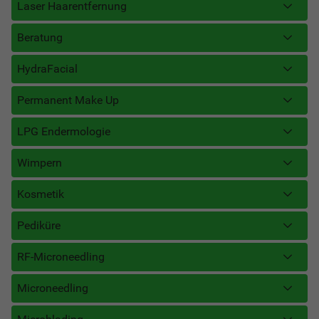
Laser Haarentfernung
Beratung
HydraFacial
Permanent Make Up
LPG Endermologie
Wimpern
Kosmetik
Pediküre
RF-Microneedling
Microneedling