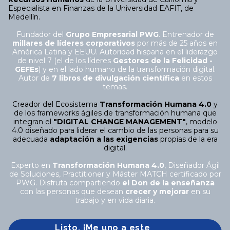
Especialista en Finanzas de la Universidad EAFIT, de
Medellín.
Fundador del
Grupo Empresarial PWG
. Entrenador de
millares de líderes corporativos
por más de 25 años en
América Latina y EEUU. Autoridad hispana en el liderazgo
de nivel 7 (el de los líderes
Gestores de la Felicidad -
GEFEs
) y en el lado humano de la transformación digital.
Autor de
7 libros de divulgación científica
en estos
temas.
Creador del Ecosistema
Transformación Humana 4.0
y
de los frameworks ágiles de transformación humana que
integran el
"DIGITAL CHANGE MANAGEMENT"
, modelo
4.0 diseñado para liderar el cambio de las personas para su
adecuada
adaptación a las exigencias
propias de la era
digital.
Experto en
Transformación Humana 4.0
, Diseñador Ágil
de Soluciones, Practitioner y Máster MATCH certificado por
PWG. Disfruta compartiendo
el Don de la enseñanza
con las personas que desean
crecer y mejorar
en su
trabajo y en vida diaria.
Listo. ¡Me uno a este