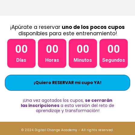
¡Apúrate a reservar
uno de los pocos cupos
disponibles para este entrenamiento!
00
00
00
00
Días
Horas
Minutos
Segundos
¡Quiero RESERVAR mi cupo YA!
¡Una vez agotados los cupos,
se cerrarán
las inscripciones
a esta versión del reto de
aprendizaje y transformación!
© 2024 Digital Change Academy - All rights reserved.