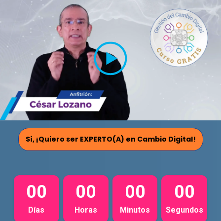
Sí, ¡Quiero ser EXPERTO(A) en Cambio Digital!
00
00
00
00
Días
Horas
Minutos
Segundos