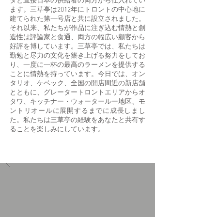
ダと直接日本の供給者の両方から仕入れてい
ます。三草亭は2012年にトロントの中心地に
建てられた第一号店と共に設立されました。
それ以来、私たちが作品に注ぎ込む情熱と創
造性は評論家と食通、両方の幅広い顧客から
好評を博しています。三草亭では、私たちは
勤勉と尽力の文化を築き上げる努力をしてお
り、一度に一杯の最高のラーメンを提供する
ことに情熱を持っています。今日では、オン
タリオ、ケベック、全国の開店間近の新店舗
とともに、グレータートロントエリアからオ
タワ、キッチナー・ウォータールー地区、モ
ントリオールに展開するまでに成長しまし
た。私たちは三草亭の経験をあなたと共有す
ることを楽しみにしています。