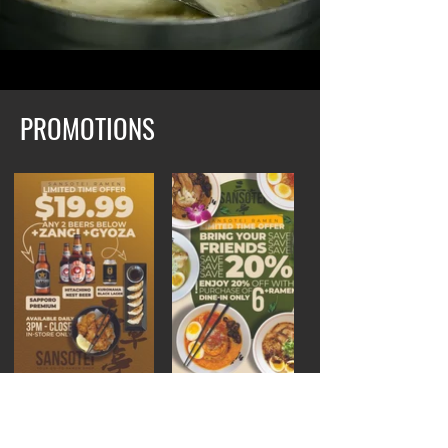
PROMOTIONS
🍺 Beer + Zangi + Gyoza — $19.99
🍜 20% Off 6+ Ramen
Any 2 beers with Zangi & Gyoza for
Enjoy 20% off when you dine in with
$19.99 — dine-in, 3PM–close.
6+ ramen. Available exclusively at our
Available exclusively at our Eglinton
Eglinton location.
location.