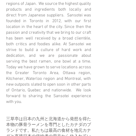
regions of Japan. We source the highest quality
products and ingredients both locally and
direct from Japanese suppliers. Sansotei was
founded in Toronto in 2012, with our first
location in the heart of the city. Since then the
passion and creativity that we bring to our craft
has been well received by a broad clientèle,
both critics and foodies alike. At Sansotei we
strive to build a culture of hard work and
dedication, and we are passionate about
serving the best ramen, one bowl at a time.
Today we have grown to serve locations across
the Greater Toronto Area, Ottawa region,
Kitchener, Waterloo region and Montreal, with
new outposts slated to open soon in other parts
of Ontario, Quebec and nationwide. We look
forward to sharing the Sansotei experience
with you.
三草亭は日本の九州と北海道から発想を得た
本物の豚骨ラーメンを専門としたカナダのブ
ランドです。私たちは最高の食材を地元カナ