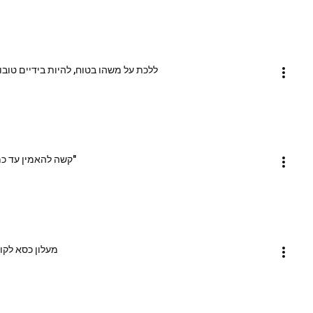
ללכת על משהו בטוח, להיות בידיים טובו
"קשה להאמין עד כמ
מעלון כסא לקומה 2 הציל את הבריאות שלנו - הע