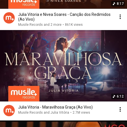
8:17
Julia Vitoria e Nivea Soares - Canção dos Redimidos
(Ao Vivo)
Musile Records and 2 more
•
861K views
6:12
Julia Vitoria - Maravilhosa Graça (Ao Vivo)
Musile Records and Julia Vitória
•
2.7M views