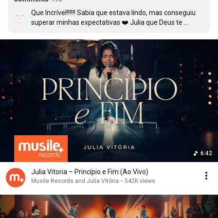
Que Incrível!!!!!! Sabia que estava lindo, mas conseguiu 
superar minhas expectativas ❤️ Julia que Deus te 
abençoe grandemente.  Nossa como eu gostaria de ter 
participado dessa gravação.... mas um dia estaremos 
todos juntos numa ocasião em que não podemos deixar 
de ir de maneira alguma, que é nas bodas do cordeiro ❤️ 
será um dia impecável, glórias a Jesus sempre!!!
6:42
Julia Vitoria – Princípio e Fim (Ao Vivo)
Musile Records and Julia Vitória
•
542K views