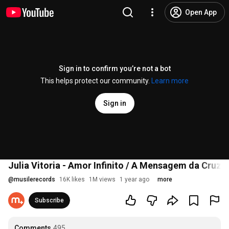
Open App
Sign in to confirm you’re not a bot
This helps protect our community.
Learn more
Sign in
Julia Vitoria - Amor Infinito / A Mensagem da Cruz 
@
musilerecords
16K likes
1M views
1 year ago
more
Subscribe
Comments
495