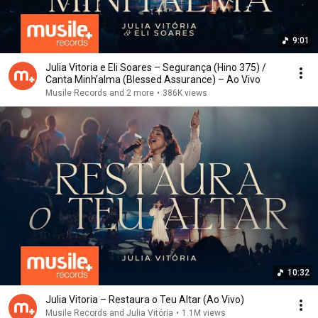
9:01
Julia Vitoria e Eli Soares – Segurança (Hino 375) /
Canta Minh’alma (Blessed Assurance) – Ao Vivo
Musile Records and 2 more
•
386K views
10:32
Julia Vitoria – Restaura o Teu Altar (Ao Vivo)
Musile Records and Julia Vitória
•
1.1M views