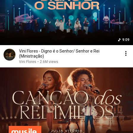
9:09
Vini Flores - Digno é o Senhor/ Senhor e Rei
(Ministração)
Vini Flores
•
2.6M views