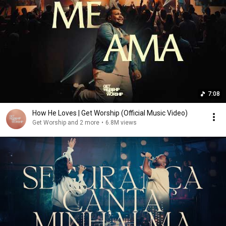
7:08
How He Loves | Get Worship (Official Music Video)
Get Worship and 2 more
•
6.8M views