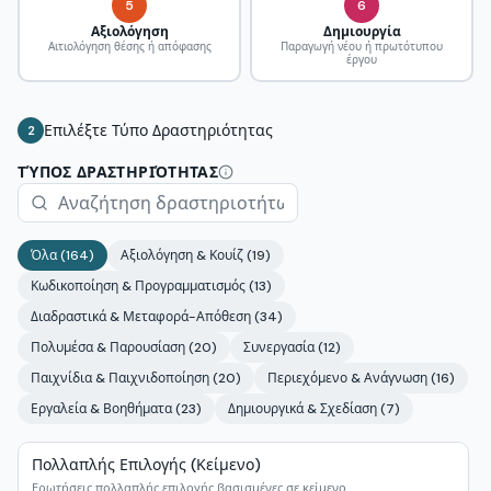
5
6
Αξιολόγηση
Δημιουργία
Αιτιολόγηση θέσης ή απόφασης
Παραγωγή νέου ή πρωτότυπου
έργου
Επιλέξτε Τύπο Δραστηριότητας
2
ΤΎΠΟΣ ΔΡΑΣΤΗΡΙΌΤΗΤΑΣ
Όλα
(
164
)
Αξιολόγηση & Κουίζ
(
19
)
Κωδικοποίηση & Προγραμματισμός
(
13
)
Διαδραστικά & Μεταφορά-Απόθεση
(
34
)
Πολυμέσα & Παρουσίαση
(
20
)
Συνεργασία
(
12
)
Παιχνίδια & Παιχνιδοποίηση
(
20
)
Περιεχόμενο & Ανάγνωση
(
16
)
Εργαλεία & Βοηθήματα
(
23
)
Δημιουργικά & Σχεδίαση
(
7
)
Πολλαπλής Επιλογής (Κείμενο)
Ερωτήσεις πολλαπλής επιλογής βασισμένες σε κείμενο