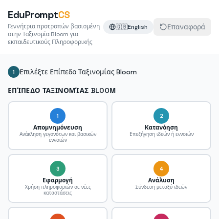
EduPrompt
CS
Γεννήτρια προτροπών βασισμένη
Επαναφορά
🇬🇧
English
στην Ταξινομία Bloom για
εκπαιδευτικούς Πληροφορικής
Επιλέξτε Επίπεδο Ταξινομίας Bloom
1
ΕΠΊΠΕΔΟ ΤΑΞΙΝΟΜΊΑΣ BLOOM
1
2
Απομνημόνευση
Κατανόηση
Ανάκληση γεγονότων και βασικών
Επεξήγηση ιδεών ή εννοιών
εννοιών
3
4
Εφαρμογή
Ανάλυση
Χρήση πληροφοριών σε νέες
Σύνδεση μεταξύ ιδεών
καταστάσεις