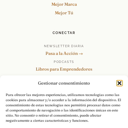
Mejor Marca
Mejor Tú
CONECTAR
NEWSLETTER DIARIA
Pasa a la Acción →
PODCASTS
Libros para Emprendedores
Tu Marca Personal
Gestionar consentimiento
re:Invéntate / PowerSkills
MENTOR360
Para ofrecer las mejores experiencias, utilizamos tecnologías como las
cookies para almacenar y/o acceder a la información del dispositivo. El
HABLAMOS
consentimiento de estas tecnologías nos permitirá procesar datos como
Contacto y consultas →
el comportamiento de navegación o las identificaciones únicas en este
sitio. No consentir o retirar el consentimiento, puede afectar
negativamente a ciertas características y funciones.