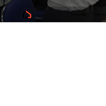
Overview
Framew