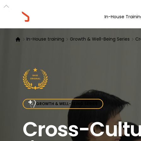
In-House Trainin
In-House training
Growth & Well-Being Series
Cr
GROWTH & WELL-BEING SERIES
Cross-Cult