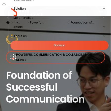
Solution
Merchandise
In-
Powerful
Foundation of
Article
House
Communication &
Successful
training
Collaboration Series
Communication
About us
ติดต่อเรา
POWERFUL COMMUNICATION & COLLABORATION
SERIES
Foundation of
Successful
Communication