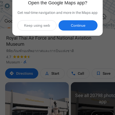
Open the Google Maps app?
Get real-time navigation and more in the Maps app

Keep using web
Continue
Royal Thai Air Force and National Aviation
Museum
พิพิธภัณฑ์กองทัพอากาศและการบินแห่งชาติ
4.7

Museum
·




Directions
Start
Call
Save
See all 20798 photo
app