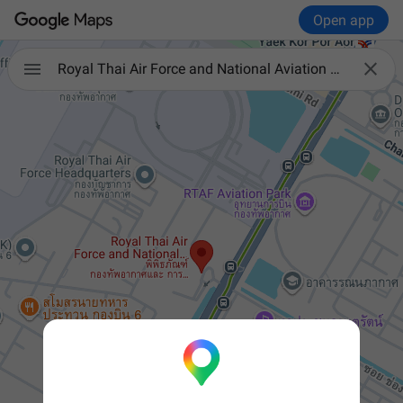
Open app


Royal Thai Air Force and National Aviation Museum